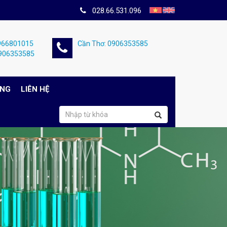
028.66.531.096
0966801015
Cần Thơ: 0906353585
0906353585
ỤNG
LIÊN HỆ