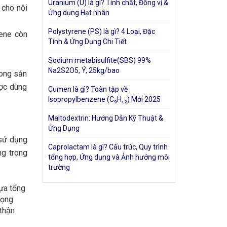
Uranium (U) là gì? Tính chất, Đồng vị &
 cho nội
Ứng dụng Hạt nhân
Polystyrene (PS) là gì? 4 Loại, Đặc
lene còn
Tính & Ứng Dụng Chi Tiết
Sodium metabisulfite(SBS) 99%
Na2S2O5, Ý, 25kg/bao
rong sản
ược dùng
Cumen là gì? Toàn tập về
Isopropylbenzene (C₉H₁₂) Mới 2025
Maltodextrin: Hướng Dẫn Kỹ Thuật &
Ứng Dụng
 sử dụng
Caprolactam là gì? Cấu trúc, Quy trình
ng trong
tổng hợp, Ứng dụng và Ảnh hưởng môi
trường
hựa tổng
rọng
 thận