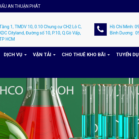
HẨU AN THUẬN PHÁT
Tầng 1, TMDV 10, 0.10 Chung cư CH2 Lô C,
Hồ Chí Minh: 
KDC Cityland, Đường số 10, P.10, Q.Gò Vấp,
Bình Dương: 
TP HCM
DỊCH VỤ
VẬN TẢI
CHO THUÊ KHO BÃI
TUYỂN D