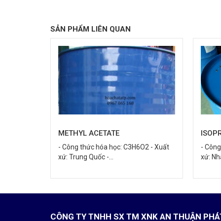
SẢN PHẨM LIÊN QUAN
ISOPROPYL ALCOHOL
SEC-
O2 - Xuất
- Công thức hóa học: C3H8O - Xuất
- Công
xứ: Nhật Bản -...
xứ: Tru
CÔNG TY TNHH SX TM XNK AN THUẬN PHÁ