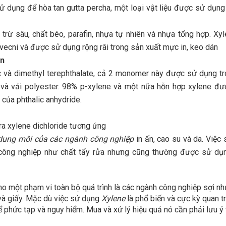
 dụng để hòa tan gutta percha, một loại vật liệu được sử dụng
 trừ sâu, chất béo, parafin, nhựa tự nhiên và nhựa tổng hợp. Xy
 vecni và được sử dụng rộng rãi trong sản xuất mực in, keo dán
an
lic và dimethyl terephthalate, cả 2 monomer này được sử dụng t
) và vải polyester. 98% p-xylene và một nữa hỗn hợp xylene đ
 của phthalic anhydride.
ra xylene dichloride tương ứng
dung môi của các ngành công nghiệp
in ấn, cao su và da. Việc
 công nghiệp như chất tẩy rửa nhưng cũng thường được sử dụ
ho một phạm vi toàn bộ quá trình là các ngành công nghiệp sợi n
và giấy. Mặc dù việc sử dụng
Xylene
là phổ biến và cực kỳ quan t
ể phức tạp và nguy hiểm. Mua và xử lý hiệu quả nó cần phải lưu ý