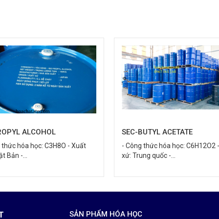
BUTYL ACETATE
METHYL ETHYL KETONE
 thức hóa học: C6H12O2 - Xuất
- Công thức hóa học: C4H8O - X
ng quốc -...
xứ: Nhật Bản/...
T
SẢN PHẨM HÓA HỌC