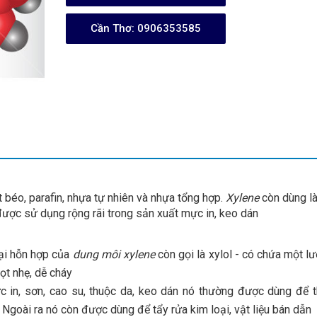
Cần Thơ:
0906353585
t béo, parafin, nhựa tự nhiên và nhựa tổng hợp.
Xylene
còn dùng l
 được sử dụng rộng rãi trong sản xuất mực in, keo dán
oại hỗn hợp của
dung môi xylene
còn gọi là xylol - có chứa một l
ọt nhẹ, dễ cháy
 in, sơn, cao su, thuộc da, keo dán nó thường được dùng để 
Ngoài ra nó còn được dùng để tẩy rửa kim loại, vật liệu bán dẫn