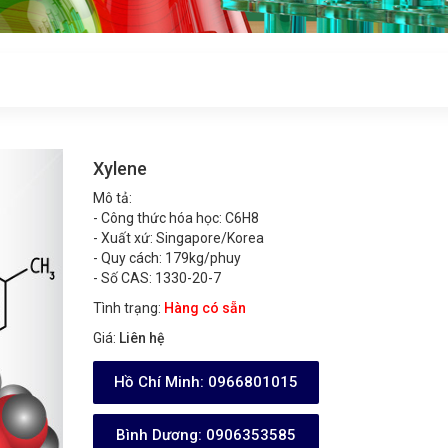
Xylene
Mô tả:
- Công thức hóa học: C6H8
- Xuất xứ: Singapore/Korea
- Quy cách: 179kg/phuy
- Số CAS: 1330-20-7
Tình trạng:
Hàng có sẵn
Giá:
Liên hệ
Hồ Chí Minh:
0966801015
Bình Dương:
0906353585