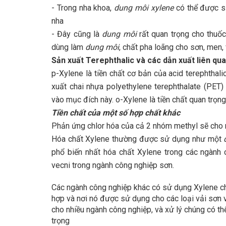
- Trong nha khoa,
dung môi xylene
có thể được sử
nha
- Đây cũng là
dung môi
rất quan trọng cho thuốc
dùng làm
dung môi
, chất pha loãng cho sơn, men,
Sản xuất Terephthalic và các dẫn xuất liên qu
p-Xylene
là tiền chất cơ bản của acid terephtha
xuất chai nhựa polyethylene terephthalate (PET
vào mục đích này. o-Xylene là tiền chất quan trọng
Tiền chất của một số hợp chất khác
Phản ứng chlor hóa của cả 2 nhóm methyl sẽ cho 
Hóa chất Xylene thường được sử dụng như một
phổ biến nhất hóa chất Xylene trong các ngành
vecni trong ngành công nghiệp sơn.
Các ngành công nghiệp khác có sử dụng
Xylene
c
hợp và nơi nó được sử dụng cho các loại vải sơn 
cho nhiều ngành công nghiệp, và xử lý chúng có th
trọng