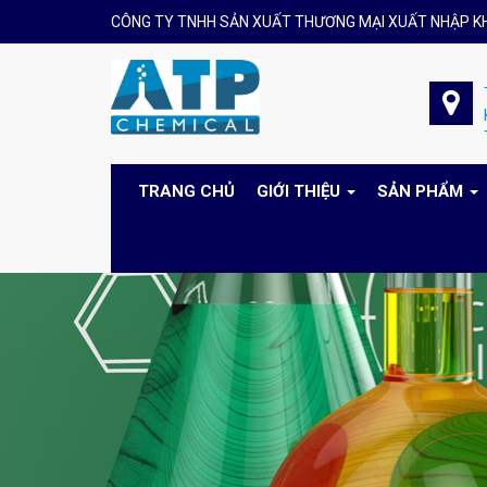
CÔNG TY TNHH SẢN XUẤT THƯƠNG MẠI XUẤT NHẬP K
TRANG CHỦ
GIỚI THIỆU
SẢN PHẨM