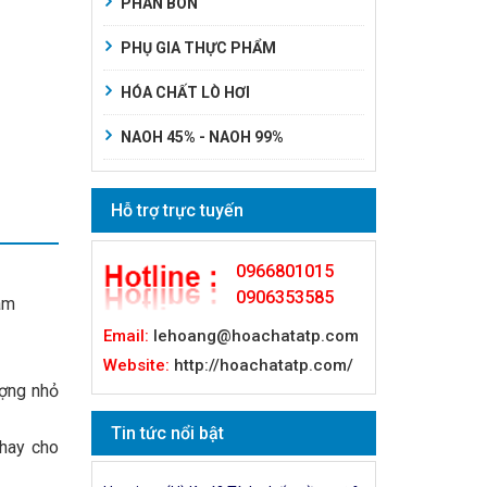
PHÂN BÓN
PHỤ GIA THỰC PHẨM
HÓA CHẤT LÒ HƠI
NAOH 45% - NAOH 99%
Hỗ trợ trực tuyến
0966801015
0906353585
àm
Email:
lehoang@hoachatatp.com
Website:
http://hoachatatp.com/
ượng nhỏ
Tin tức nổi bật
thay cho