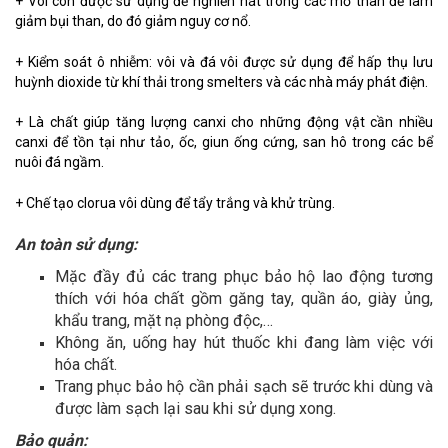
+ Vôi còn được sử dụng để nghiền nát trong các mỏ than để làm
giảm bụi than, do đó giảm nguy cơ nổ.
+ Kiểm soát ô nhiễm: vôi và đá vôi được sử dụng để hấp thụ lưu
huỳnh dioxide từ khí thải trong smelters và các nhà máy phát điện.
+ Là chất giúp tăng lượng canxi cho những động vật cần nhiều
canxi để tồn tại như tảo, ốc, giun ống cứng, san hô trong các bể
nuôi đá ngầm.
+ Chế tạo clorua vôi dùng để tẩy trắng và khử trùng.
An toàn sử dụng:
Mặc đầy đủ các trang phục bảo hộ lao động tương
thích với hóa chất gồm găng tay, quần áo, giày ủng,
khẩu trang, mặt nạ phòng độc,…
Không ăn, uống hay hút thuốc khi đang làm việc với
hóa chất.
Trang phục bảo hộ cần phải sạch sẽ trước khi dùng và
được làm sạch lại sau khi sử dụng xong.
Bảo quản: