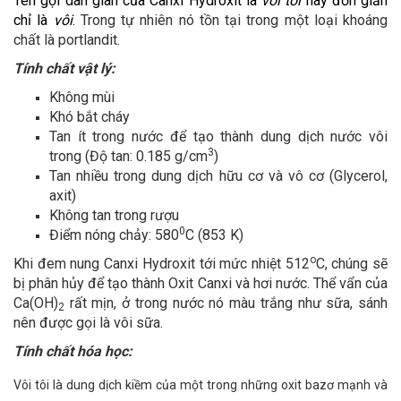
Tên gọi dân gian của Canxi Hydroxit là
vôi tôi
hay đơn giản
chỉ là
vôi
.
Trong tự nhiên nó tồn tại trong một loại khoáng
chất là portlandit.
Tính chất vật lý:
Không mùi
Khó bắt cháy
Tan ít trong nước để tạo thành dung dịch nước vôi
3
trong (Độ tan: 0.185 g/cm
)
Tan nhiều trong dung dịch hữu cơ và vô cơ (Glycerol,
axit)
Không tan trong rượu
0
Điểm nóng chảy: 580
C (853 K)
o
Khi đem nung Canxi Hydroxit tới mức nhiệt 512
C, chúng sẽ
bị phân hủy để tạo thành Oxit Canxi và hơi nước. Thể vẩn của
Ca(OH)
rất mịn, ở trong nước nó màu trắng như sữa, sánh
2
nên được gọi là vôi sữa.
Tính chất hóa học:
Vôi tôi là dung dịch kiềm của một trong những oxit bazơ mạnh và