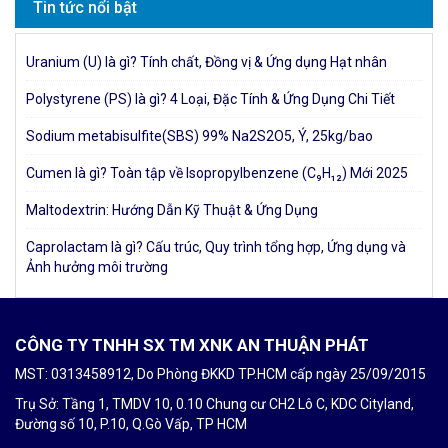
Tin tức nổi bật
Uranium (U) là gì? Tính chất, Đồng vị & Ứng dụng Hạt nhân
Polystyrene (PS) là gì? 4 Loại, Đặc Tính & Ứng Dụng Chi Tiết
Sodium metabisulfite(SBS) 99% Na2S2O5, Ý, 25kg/bao
Cumen là gì? Toàn tập về Isopropylbenzene (C₉H₁₂) Mới 2025
Maltodextrin: Hướng Dẫn Kỹ Thuật & Ứng Dụng
Caprolactam là gì? Cấu trúc, Quy trình tổng hợp, Ứng dụng và
Ảnh hưởng môi trường
CÔNG TY TNHH SX TM XNK AN THUẬN PHÁT
MST: 0313458912, Do Phòng ĐKKD TP.HCM cấp ngày 25/09/2015
Trụ Sở: Tầng 1, TMDV 10, 0.10 Chung cư CH2 Lô C, KDC Cityland,
Đường số 10, P.10, Q.Gò Vấp, TP HCM