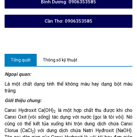
Bình Dương:
0906353585
Cần Thơ:
0906353585
Tổng quát
Thông số kỹ thuật
Ngoại quan:
Là một chất dạng tinh thể không màu hay dạng bột màu
trắng.
Giới thiệu chung:
Canxi Hydroxit Ca(OH)
là một hợp chất thu được khi cho
2
Canxi Oxit (vôi sống) tác dụng với nước (gọi là tôi vôi). Nó
cũng có thể kết tủa xuống khi trộn dung dịch chứa Canxi
Clorua (CaCl
) với dung dịch chứa Natri Hyđroxit (
NaOH
).
2