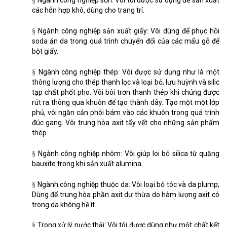
Ngành công nghiệp sơn: Vôi tôi được sử dụng để sản xuất
§
các hỗn hợp khô, dùng cho trang trí.
Ngành công nghiệp sản xuất giấy: Vôi dùng để phục hồi
§
soda ăn da trong quá trình chuyển đổi của các mẩu gỗ để
bột giấy.
Ngành công nghiệp thép: Vôi được sử dụng như là một
§
thông lượng cho thép thanh lọc và loại bỏ, lưu huỳnh và silic
tạp chất phốt pho. Vôi bôi trơn thanh thép khi chúng được
rút ra thông qua khuôn để tạo thành dây. Tạo một một lớp
phủ, vôi ngăn cản phôi bám vào các khuôn trong quá trình
đúc gang. Vôi trung hòa axit tẩy vết cho những sản phẩm
thép.
Ngành công nghiệp nhôm: Vôi giúp loi bỏ silica từ quặng
§
bauxite trong khi sản xuất alumina.
Ngành công nghiệp thuộc da: Vôi loại bỏ tóc và da plump;
§
Dùng để trung hòa phần axit dư thừa do hàm lượng axit có
trong da không hề ít.
Trong xử lý nước thải: Vôi tôi được dùng như một chất kết
§