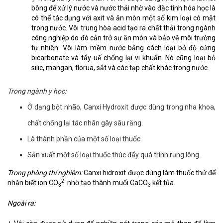
bông để xử lý nước và nước thải nhờ vào đặc tính hóa học là
có thể tác dụng với axit và ăn mòn một số kim loại có mặt
trong nước. Vôi trung hòa acid tạo ra chất thải trong ngành
công nghiệp do đó cản trở sự ăn mòn và bảo vệ môi trường
tự nhiên. Vôi làm mềm nước bằng cách loại bỏ độ cứng
bicarbonate và tẩy uế chống lại vi khuẩn. Nó cũng loại bỏ
silic, mangan, florua, sắt và các tạp chất khác trong nước.
Trong ngành y học:
Ở dạng bột nhão, Canxi Hydroxit được dùng trong nha khoa,
chất chống lại tác nhân gây sâu răng.
Là thành phần của một số loại thuốc.
Sản xuất một số loại thuốc thúc đẩy quá trình rụng lông.
Trong phòng thí nghiệm:
Canxi hidroxit được dùng làm thuốc thử để
2-
nhận biết ion CO
nhờ tạo thành muối CaCO
kết tủa.
3
3
Ngoài ra: