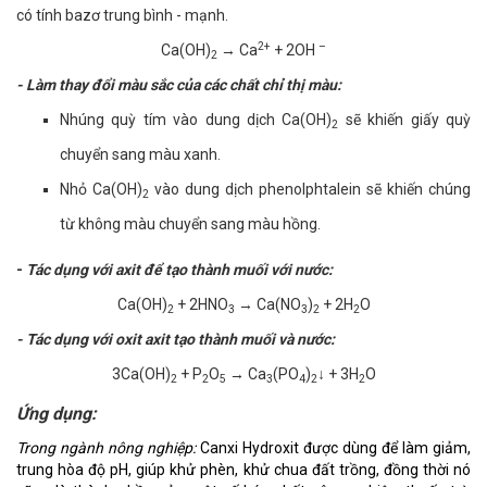
có tính bazơ trung bình - mạnh.
2+
–
Ca(OH)
→ Ca
+ 2OH
2
- Làm thay đổi màu sắc của các chất chỉ thị màu
:
Nhúng quỳ tím vào dung dịch Ca(OH)
sẽ khiến giấy quỳ
2
chuyển sang màu xanh.
Nhỏ Ca(OH)
vào dung dịch phenolphtalein sẽ khiến chúng
2
từ không màu chuyển sang màu hồng.
-
Tác dụng với axit để tạo thành muối với nước:
Ca(OH)
+ 2HNO
→ Ca(NO
)
+ 2H
O
2
3
3
2
2
- Tác dụng với oxit axit tạo thành muối và nước:
3Ca(OH)
+ P
O
→ Ca
(PO
)
↓ + 3H
O
2
2
5
3
4
2
2
Ứng dụng:
Trong ngành nông nghiệp:
Canxi Hydroxit được dùng để làm giảm,
trung hòa độ pH, giúp khử phèn, khử chua đất trồng, đồng thời nó