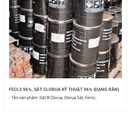
FECL3 96%, SẮT CLORUA KỸ THUẬT 96% (DẠNG RẮN)
- Tên sản phẩm: Sắt III Clorua, Clorua Sắt, Ferric...