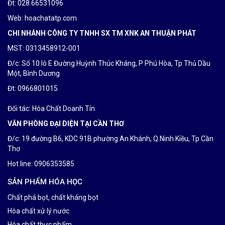
Đt: 028.66531096
Web: hoachatatp.com
CHI NHÁNH CÔNG TY TNHH SX TM XNK AN THUẬN PHÁT
MST: 0313458912-001
Đ/c: Số 10 lô E Đường Huỳnh Thúc Kháng, P Phú Hòa, Tp Thủ Dầu
Một, Bình Dương
Đt: 0
966801015
Đối tác:
Hóa Chất Doanh Tín
VĂN PHÒNG ĐẠI DIỆN TẠI CẦN THƠ
Đ/c: 19 đường B6, KDC 91B phường An Khánh, Q.Ninh Kiều, Tp Cần
Thơ
Hot line: 0906353585
SẢN PHẨM HÓA HỌC
Chất phá bọt, chất kháng bọt
Hóa chất xử lý nước
Hóa chất thực phẩm