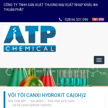
CÔNG TY TNHH SẢN XUẤT THƯƠNG MẠI XUẤT NHẬP KHẨU AN
THUẬN PHÁT
028.66.531.096
Toggl
navig
VÔI TÔI CANXI HYDROXIT CA(OH)2
Hóa Chất ATP
sản phẩm
Hóa chất xử lý nước
vôi tôi canxi hydroxit Ca(OH)2