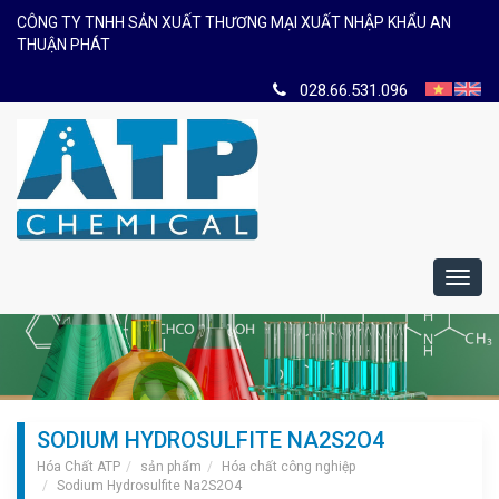
CÔNG TY TNHH SẢN XUẤT THƯƠNG MẠI XUẤT NHẬP KHẨU AN
THUẬN PHÁT
028.66.531.096
Toggl
navig
SODIUM HYDROSULFITE NA2S2O4
Hóa Chất ATP
sản phẩm
Hóa chất công nghiệp
Sodium Hydrosulfite Na2S2O4