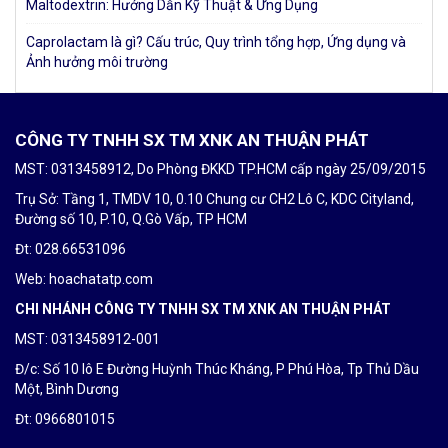
Maltodextrin: Hướng Dẫn Kỹ Thuật & Ứng Dụng
Caprolactam là gì? Cấu trúc, Quy trình tổng hợp, Ứng dụng và
Ảnh hưởng môi trường
CÔNG TY TNHH SX TM XNK AN THUẬN PHÁT
MST: 0313458912, Do Phòng ĐKKD TP.HCM cấp ngày 25/09/2015
Trụ Sở: Tầng 1, TMDV 10, 0.10 Chung cư CH2 Lô C, KDC Cityland,
Đường số 10, P.10, Q.Gò Vấp, TP HCM
Đt: 028.66531096
Web: hoachatatp.com
CHI NHÁNH CÔNG TY TNHH SX TM XNK AN THUẬN PHÁT
MST: 0313458912-001
Đ/c: Số 10 lô E Đường Huỳnh Thúc Kháng, P Phú Hòa, Tp Thủ Dầu
Một, Bình Dương
Đt: 0
966801015