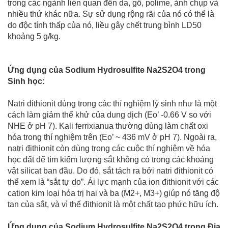
trong các ngành liên quan đến da, gỗ, polime, ảnh chụp và
nhiều thứ khác nữa. Sự sử dụng rộng rãi của nó có thể là
do độc tính thấp của nó, liều gây chết trung bình LD50
khoảng 5 g/kg.
Ứng dụng của Sodium Hydrosulfite Na2S2O4 trong
Sinh học:
Natri đithionit dùng trong các thí nghiệm lý sinh như là một
cách làm giảm thế khử của dung dịch (Eo’ -0.66 V so với
NHE ở pH 7). Kali ferrixianua thường dùng làm chất oxi
hóa trong thí nghiệm trên (Eo’ ~ 436 mV ở pH 7). Ngoài ra,
natri đithionit còn dùng trong các cuộc thí nghiệm về hóa
học đất để tìm kiếm lượng sắt không có trong các khoáng
vật silicat ban đầu. Do đó, sắt tách ra bởi natri đithionit có
thể xem là “sắt tự do”. Ái lực mạnh của ion đithionit với các
cation kim loại hóa trị hai và ba (M2+, M3+) giúp nó tăng độ
tan của sắt, và vì thế đithionit là một chất tạo phức hữu ích.
Ứng dụng của Sodium Hydrosulfite Na2S2O4 trong Địa