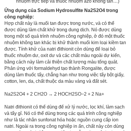
nhuộm trực tiếp và thuốc nhuộm azo không tan…)
Ứng dụng của Sodium Hydrosulfite Na2S2O4 trong
công nghiệp:
Hợp chất này là muối tan được trong nước, và có thể
được dùng làm chất khử trong dung dịch. Nó được dùng
trong một số quá trình nhuộm công nghiệp, ở đó một thuốc
nhuộm không tan khác bị khử thành muối kim loại kiềm tan
được. Tính khử của natri đithionit còn dùng để loại bỏ
thuốc nhuộm dư, oxit dư và các chất màu ngoài dự kiến,
bằng cách này làm cải thiện chất lượng màu tổng quát.
Phản ứng với formaldehyd tạo thành Rongalite, được
dùng làm thuốc tẩy, chẳng hạn như trong việc tẩy bột giấy,
cotton, len, da, chất thuộc da màu vàng và đất sét.
Na2S2O4 + 2 CH2O → 2 HOCH2SO−2 + 2 Na+
Natri đithionit có thể dùng để xử lý nước, lọc khí, làm sạch
và tẩy gỉ. Nó có thể dùng trong các quá trình công nghiệp
như là tác nhân sunfonat hóa hoặc nguồn cung cấp ion
natri. Ngoài ra trong công nghiệp in ấn, chất này còn dùng