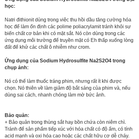
học:
Natri đithionit dùng trong việc thu hồi dầu tăng cường hóa
học để làm ổn định các polime poliacrylamit tránh khỏi sự
biến chất cơ bản khi có mặt sắt. Nó còn dùng trong các
ứng dụng môi trường để truyền mặt có Eh thấp xuống lòng
đất để khử các chất ô nhiễm như crom.
Ứng dụng của Sodium Hydrosulfite Na2S2O4 trong
chụp ảnh:
Nó có thể làm thuốc tráng phim, nhưng rất ít khi được
chọn. Nó thiên về làm giảm độ bắt sáng của phim và, nếu
dùng sai cách, nhanh chóng làm mờ bức ảnh.
Bảo quản:
+ Bảo quản trong thùng sắt hay bồn chứa còn niêm chì.
Tránh để sản phẩm tiếp xúc với hóa chất có độ ẩm, có tính
acid mạnh và oxi hóa cao hoặc các chất hữu cơ dễ cháy.