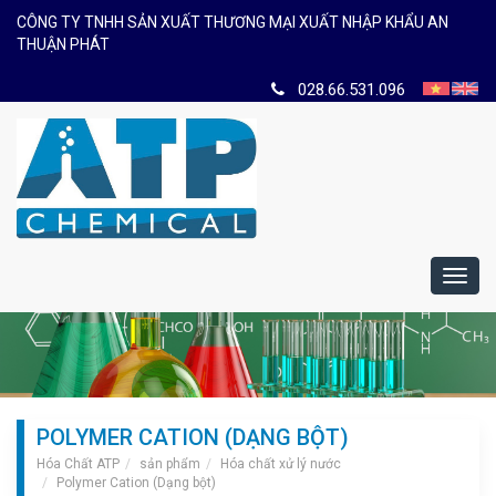
CÔNG TY TNHH SẢN XUẤT THƯƠNG MẠI XUẤT NHẬP KHẨU AN
THUẬN PHÁT
028.66.531.096
Toggl
navig
POLYMER CATION (DẠNG BỘT)
Hóa Chất ATP
sản phẩm
Hóa chất xử lý nước
Polymer Cation (Dạng bột)