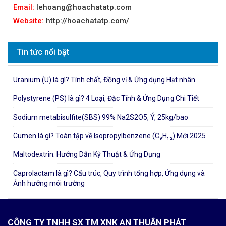
Email:
lehoang@hoachatatp.com
Website:
http://hoachatatp.com/
Tin tức nổi bật
Uranium (U) là gì? Tính chất, Đồng vị & Ứng dụng Hạt nhân
Polystyrene (PS) là gì? 4 Loại, Đặc Tính & Ứng Dụng Chi Tiết
Sodium metabisulfite(SBS) 99% Na2S2O5, Ý, 25kg/bao
Cumen là gì? Toàn tập về Isopropylbenzene (C₉H₁₂) Mới 2025
Maltodextrin: Hướng Dẫn Kỹ Thuật & Ứng Dụng
Caprolactam là gì? Cấu trúc, Quy trình tổng hợp, Ứng dụng và
Ảnh hưởng môi trường
CÔNG TY TNHH SX TM XNK AN THUẬN PHÁT