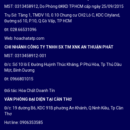
MST: 0313458912, Do Phòng ĐKKD TP.HCM cấp ngày 25/09/2015
Trụ Sở: Tầng 1, TMDV 10, 0.10 Chung cư CH2 Lô C, KDC Cityland,
Đường số 10, P.10, Q.Gò Vấp, TP HCM
Đt: 028.66531096
Web: hoachatatp.com
CHI NHÁNH CÔNG TY TNHH SX TM XNK AN THUẬN PHÁT
MST: 0313458912-001
Đ/c: Số 10 lô E Đường Huỳnh Thúc Kháng, P Phú Hòa, Tp Thủ Dầu
Một, Bình Dương
Đt: 0
966801015
Đối tác:
Hóa Chất Doanh Tín
VĂN PHÒNG ĐẠI DIỆN TẠI CẦN THƠ
Đ/c: 19 đường B6, KDC 91B phường An Khánh, Q.Ninh Kiều, Tp Cần
Thơ
Hot line: 0906353585