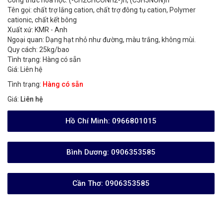
Công thức hóa học: (-CH2CHCONH2-)n, (C3H5NON)n
Tên gọi: chất trợ lắng cation, chất trợ đông tụ cation, Polymer
cationic, chất kết bông
Xuất xứ: KMR - Anh
Ngoại quan: Dạng hạt nhỏ như đường, màu trắng, không mùi.
Quy cách: 25kg/bao
Tình trạng: Hàng có sẵn
Giá: Liên hệ
Tình trạng:
Hàng có sẵn
Giá:
Liên hệ
Hồ Chí Minh:
0966801015
Bình Dương:
0906353585
Cần Thơ:
0906353585