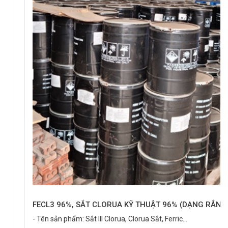
FECL3 96%, SẮT CLORUA KỸ THUẬT 96% (DẠNG RẮN)
- Tên sản phẩm: Sắt III Clorua, Clorua Sắt, Ferric...