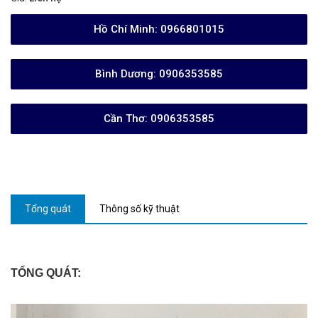
Hồ Chí Minh:
0966801015
Bình Dương:
0906353585
Cần Thơ:
0906353585
Tổng quát
Thông số kỹ thuật
TỔNG QUÁT: