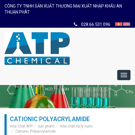
CÔNG TY TNHH SẢN XUẤT THƯƠNG MẠI XUẤT NHẬP KHẨU AN
THUẬN PHÁT
028.66.531.096
Toggl
navig
CATIONIC POLYACRYLAMIDE
Hóa Chất ATP
sản phẩm
Hóa chất xử lý nước
Cationic Polyacrylamide