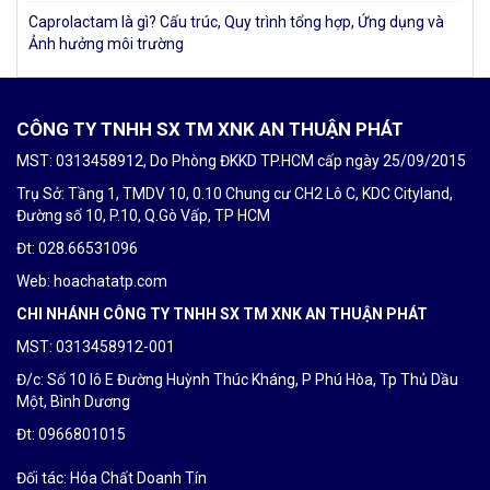
Caprolactam là gì? Cấu trúc, Quy trình tổng hợp, Ứng dụng và
Ảnh hưởng môi trường
CÔNG TY TNHH SX TM XNK AN THUẬN PHÁT
MST: 0313458912, Do Phòng ĐKKD TP.HCM cấp ngày 25/09/2015
Trụ Sở: Tầng 1, TMDV 10, 0.10 Chung cư CH2 Lô C, KDC Cityland,
Đường số 10, P.10, Q.Gò Vấp, TP HCM
Đt: 028.66531096
Web: hoachatatp.com
CHI NHÁNH CÔNG TY TNHH SX TM XNK AN THUẬN PHÁT
MST: 0313458912-001
Đ/c: Số 10 lô E Đường Huỳnh Thúc Kháng, P Phú Hòa, Tp Thủ Dầu
Một, Bình Dương
Đt: 0
966801015
Đối tác:
Hóa Chất Doanh Tín