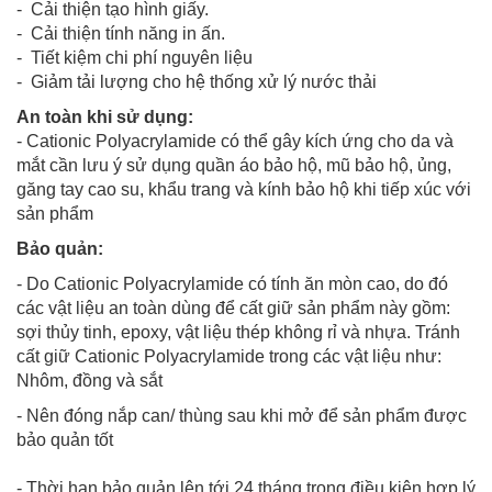
- Cải thiện tạo hình giấy.
- Cải thiện tính năng in ấn.
- Tiết kiệm chi phí nguyên liệu
- Giảm tải lượng cho hệ thống xử lý nước thải
An toàn khi sử dụng:
- Cationic Polyacrylamide có thể gây kích ứng cho da và
mắt cần lưu ý sử dụng quần áo bảo hộ, mũ bảo hộ, ủng,
găng tay cao su, khẩu trang và kính bảo hộ khi tiếp xúc với
sản phẩm
Bảo quản:
- Do Cationic Polyacrylamide có tính ăn mòn cao, do đó
các vật liệu an toàn dùng để cất giữ sản phẩm này gồm:
sợi thủy tinh, epoxy, vật liệu thép không rỉ và nhựa. Tránh
cất giữ Cationic Polyacrylamide trong các vật liệu như:
Nhôm, đồng và sắt
- Nên đóng nắp can/ thùng sau khi mở để sản phẩm được
bảo quản tốt
- Thời hạn bảo quản lên tới 24 tháng trong điều kiện hợp lý