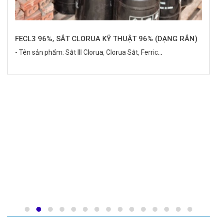
FECL3 96%, SẮT CLORUA KỸ THUẬT 96% (DẠNG RẮN)
- Tên sản phẩm: Sắt III Clorua, Clorua Sắt, Ferric...