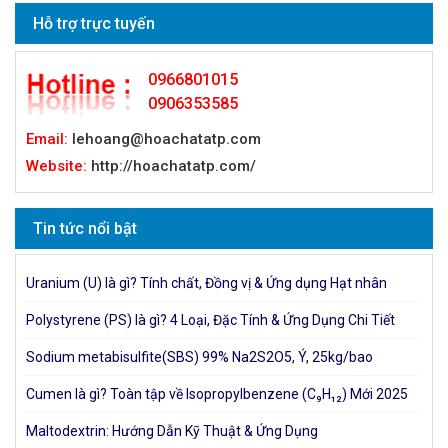
Hỗ trợ trực tuyến
0966801015
0906353585
Email:
lehoang@hoachatatp.com
Website:
http://hoachatatp.com/
Tin tức nổi bật
Uranium (U) là gì? Tính chất, Đồng vị & Ứng dụng Hạt nhân
Polystyrene (PS) là gì? 4 Loại, Đặc Tính & Ứng Dụng Chi Tiết
Sodium metabisulfite(SBS) 99% Na2S2O5, Ý, 25kg/bao
Cumen là gì? Toàn tập về Isopropylbenzene (C₉H₁₂) Mới 2025
Maltodextrin: Hướng Dẫn Kỹ Thuật & Ứng Dụng