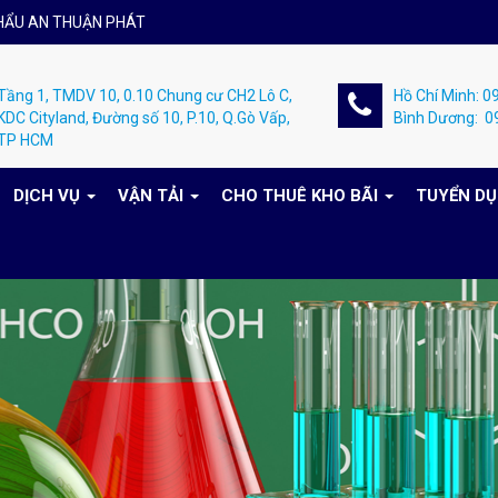
HẨU AN THUẬN PHÁT
Tầng 1, TMDV 10, 0.10 Chung cư CH2 Lô C,
Hồ Chí Minh: 
KDC Cityland, Đường số 10, P.10, Q.Gò Vấp,
Bình Dương: 
TP HCM
DỊCH VỤ
VẬN TẢI
CHO THUÊ KHO BÃI
TUYỂN D