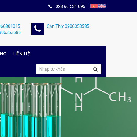
028.66.531.096
0966801015
Cần Thơ: 0906353585
0906353585
ỤNG
LIÊN HỆ