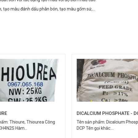
, tạo màu đánh dấu phân bón, tạo màu gốm sứ,...
URE
DICALCIUM PHOSPHATE - D
hẩm: Thioure, Thiourea Công
Tên sản phẩm: Dicalcium Phosp
 CH4N2S Hàm...
DCP Tên gọi khác:...