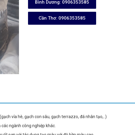
Bình Dương:
0906353585
Cần Thơ:
0906353585
(gạch vỉa hè, gạch con sâu, gạch terrazzo, đá nhân tạo,..)
à các ngành công nghiệp khác.
uất sơn với tác dụng tạo màu với độ bền màu cao.