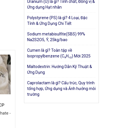
Uranium (U) là gì? Tính chất, Đồng vị &
Ứng dụng Hạt nhân
Polystyrene (PS) là gì? 4 Loại, Đặc
Tính & Ứng Dụng Chi Tiết
Sodium metabisulfite(SBS) 99%
Na2S2O5, Ý, 25kg/bao
Cumen là gì? Toàn tập về
Isopropylbenzene (C₉H₁₂) Mới 2025
Maltodextrin: Hướng Dẫn Kỹ Thuật &
Ứng Dụng
Caprolactam là gì? Cấu trúc, Quy trình
tổng hợp, Ứng dụng và Ảnh hưởng môi
trường
CP
LAS LINEAR ALKYL BENZEN
CỒN ETH
SULFONIC ACID
NGHIỆP
hate -
Tên sản phẩm: Linear Alkyl Benzen
- Tên sản 
Sulfonic Acid Công...
thức hóa họ