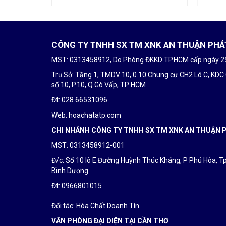
CÔNG TY TNHH SX TM XNK AN THUẬN PHÁ
MST: 0313458912, Do Phòng ĐKKD TP.HCM cấp ngày 
Trụ Sở: Tầng 1, TMDV 10, 0.10 Chung cư CH2 Lô C, KDC
số 10, P.10, Q.Gò Vấp, TP HCM
Đt: 028.66531096
Web: hoachatatp.com
CHI NHÁNH CÔNG TY TNHH SX TM XNK AN THUẬN 
MST: 0313458912-001
Đ/c: Số 10 lô E Đường Huỳnh Thúc Kháng, P Phú Hòa, T
Bình Dương
Đt: 0
966801015
Đối tác:
Hóa Chất Doanh Tín
VĂN PHÒNG ĐẠI DIỆN TẠI CẦN THƠ