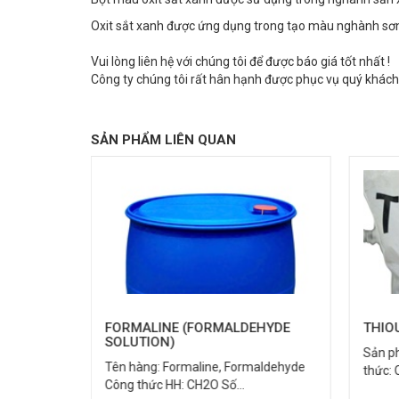
Oxit sắt xanh được ứng dụng trong tạo màu nghành sơn
Vui lòng liên hệ với chúng tôi để được báo giá tốt nhất !
Công ty chúng tôi rất hân hạnh được phục vụ quý khách
SẢN PHẨM LIÊN QUAN
27176-87-
FORMALINE (FORMALDEHYDE
THIO
SOLUTION)
Sản p
Tên hàng: Formaline, Formaldehyde
thức:
Công thức HH: CH2O Số...