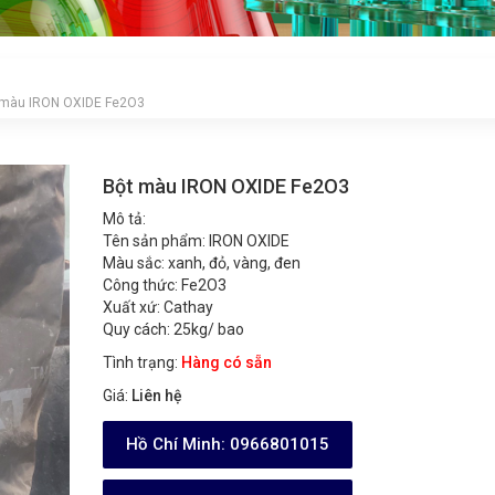
 màu IRON OXIDE Fe2O3
Bột màu IRON OXIDE Fe2O3
Mô tả:
Tên sản phẩm: IRON OXIDE
Màu sắc: xanh, đỏ, vàng, đen
Công thức: Fe2O3
Xuất xứ: Cathay
Quy cách: 25kg/ bao
Tình trạng:
Hàng có sẵn
Giá:
Liên hệ
Hồ Chí Minh:
0966801015