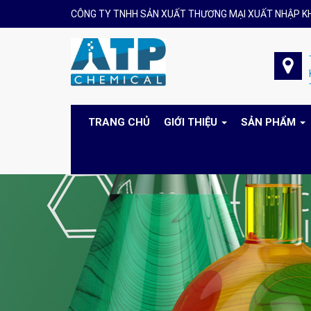
CÔNG TY TNHH SẢN XUẤT THƯƠNG MẠI XUẤT NHẬP K
TRANG CHỦ
GIỚI THIỆU
SẢN PHẨM