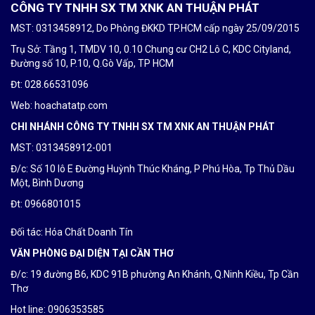
CÔNG TY TNHH SX TM XNK AN THUẬN PHÁT
MST: 0313458912, Do Phòng ĐKKD TP.HCM cấp ngày 25/09/2015
Trụ Sở: Tầng 1, TMDV 10, 0.10 Chung cư CH2 Lô C, KDC Cityland,
Đường số 10, P.10, Q.Gò Vấp, TP HCM
Đt: 028.66531096
Web: hoachatatp.com
CHI NHÁNH CÔNG TY TNHH SX TM XNK AN THUẬN PHÁT
MST: 0313458912-001
Đ/c: Số 10 lô E Đường Huỳnh Thúc Kháng, P Phú Hòa, Tp Thủ Dầu
Một, Bình Dương
Đt: 0
966801015
Đối tác:
Hóa Chất Doanh Tín
VĂN PHÒNG ĐẠI DIỆN TẠI CẦN THƠ
Đ/c: 19 đường B6, KDC 91B phường An Khánh, Q.Ninh Kiều, Tp Cần
Thơ
Hot line: 0906353585