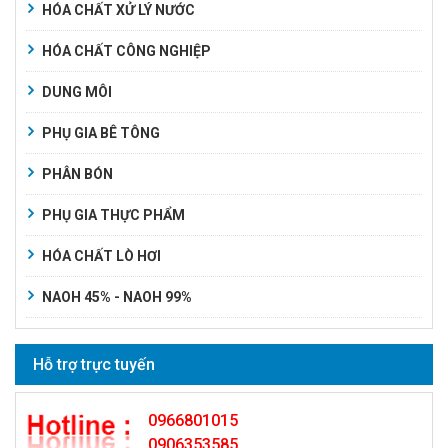
HÓA CHẤT XỬ LÝ NƯỚC
HÓA CHẤT CÔNG NGHIỆP
DUNG MÔI
PHỤ GIA BÊ TÔNG
PHÂN BÓN
PHỤ GIA THỰC PHẨM
HÓA CHẤT LÒ HƠI
NAOH 45% - NAOH 99%
Hỗ trợ trực tuyến
0966801015
0906353585