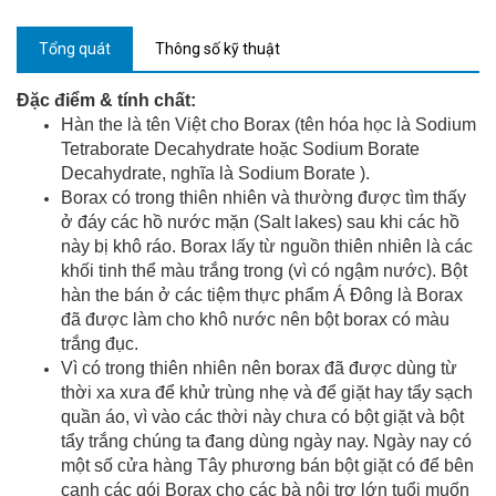
Tổng quát
Thông số kỹ thuật
Đặc điểm & tính chất:
Hàn the là tên Việt cho Borax (tên hóa học là Sodium
Tetraborate Decahydrate hoặc Sodium Borate
Decahydrate, nghĩa là Sodium Borate ).
Borax có trong thiên nhiên và thường được tìm thấy
ở đáy các hồ nước mặn (Salt lakes) sau khi các hồ
này bị khô ráo. Borax lấy từ nguồn thiên nhiên là các
khối tinh thể màu trắng trong (vì có ngậm nước). Bột
hàn the bán ở các tiệm thực phẩm Á Đông là Borax
đã được làm cho khô nước nên bột borax có màu
trắng đục.
Vì có trong thiên nhiên nên borax đã được dùng từ
thời xa xưa để khử trùng nhẹ và để giặt hay tẩy sạch
quần áo, vì vào các thời này chưa có bột giặt và bột
tẩy trắng chúng ta đang dùng ngày nay. Ngày nay có
một số cửa hàng Tây phương bán bột giặt có để bên
cạnh các gói Borax cho các bà nội trợ lớn tuổi muốn