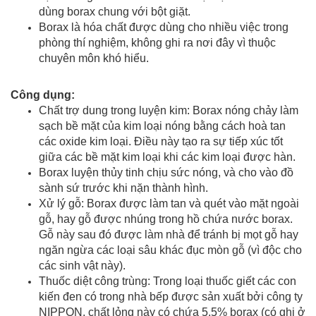
dùng borax chung với bột giặt.
Borax là hóa chất được dùng cho nhiều việc trong
phòng thí nghiệm, không ghi ra nơi đây vì thuộc
chuyên môn khó hiểu.
Công dụng:
Chất trợ dung trong luyện kim: Borax nóng chảy làm
sạch bề mặt của kim loại nóng bằng cách hoà tan
các oxide kim loại. Điều này tạo ra sự tiếp xúc tốt
giữa các bề mặt kim loại khi các kim loại được hàn.
Borax luyện thủy tinh chịu sức nóng, và cho vào đồ
sành sứ trước khi nặn thành hình.
Xử lý gỗ: Borax được làm tan và quét vào mặt ngoài
gỗ, hay gỗ được nhúng trong hồ chứa nước borax.
Gỗ này sau đó được làm nhà để tránh bị mọt gỗ hay
ngăn ngừa các loại sâu khác đục mòn gỗ (vì độc cho
các sinh vật này).
Thuốc diệt công trùng: Trong loại thuốc giết các con
kiến đen có trong nhà bếp được sản xuất bởi công ty
NIPPON, chất lỏng này có chứa 5.5% borax (có ghi ở