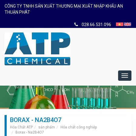
CÔNG TY TNHH SẢN XUẤT THƯƠNG MẠI XUẤT NHẬP KHẨU AN
THUẬN PHÁT
028.66.531.096
Toggl
navig
BORAX - NA2B4O7
Hóa Chất ATP
sản phẩm
Hóa chất công nghiệp
Borax - Na2B4O7